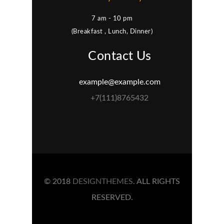
7 am - 10 pm
(Breakfast , Lunch, Dinner)
Contact Us
example@example.com
+7(111)8765432
© 2018
DESIGNTHEMES
. ALL RIGHTS
RESERVED.