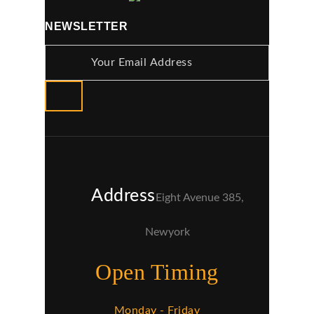
NEWSLETTER
Address
Eight Avenue 385,
Newyork
Open Timing
Monday - Friday