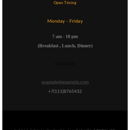
Open Timing
Monday - Friday
7 am - 10 pm
(Breakfast , Lunch, Dinner)
Contact Us
example@example.com
+7(111)8765432