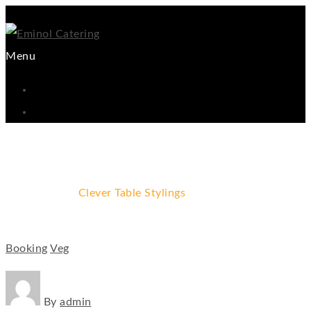
Menu
Clever Table Stylings
Home
Booking
Clever Table Stylings
Booking
Veg
By
admin